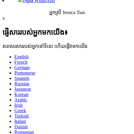
កម្មវិធី WhatsApp
អ្នកស្រី Jessica Tian
x
ផ្ញើសាររបស់អ្នកមកយើង៖
សរសេរសាររបស់អ្នកនៅទីនេះ ហើយផ្ញើវាមកយើង
English
French
German
Portuguese
Spanish
Russian
Japanese
Korean
Arabic
Irish
Greek
Turkish
Italian
Danish
Romanian