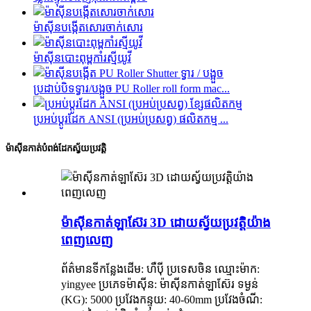
ម៉ាស៊ីនបង្កើតសោរចាក់សោរ
ម៉ាស៊ីនបោះពុម្ពកាំរស្មីយូវី
ប្រដាប់បិទទ្វារ/បង្អួច PU Roller roll form mac...
ប្រអប់ប្តូរដែក ANSI (ប្រអប់ប្រសព្វ) ផលិតកម្ម ...
ម៉ាស៊ីនកាត់បំពង់ដែកស្វ័យប្រវត្តិ
ម៉ាស៊ីនកាត់ឡាស៊ែរ 3D ដោយស្វ័យប្រវត្តិយ៉ាង
ពេញលេញ
ព័ត៌មានទីកន្លែងដើម: ហឺប៉ី ប្រទេសចិន ឈ្មោះម៉ាក:
yingyee ប្រភេទម៉ាស៊ីន: ម៉ាស៊ីនកាត់ឡាស៊ែរ ទម្ងន់
(KG): 5000 ប្រវែងកន្ទុយ: 40-60mm ប្រវែងចំណី: