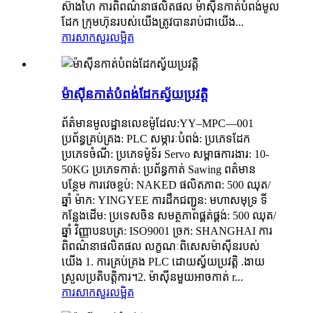
ស៊ាងហៃ ការពិពណ៌នាផលិតផល ម៉ាស៊ីនកាត់បំពង់មូល
ដែក ក្រុមហ៊ុនរបស់យើងត្រូវបានរាប់ជាយើង...
ការសាកសួរ
លម្អិត
ម៉ាស៊ីនកាត់បំពង់ដែកស្វ័យប្រវត្តិ
ព័ត៌មានមូលដ្ឋានលេខម៉ូដែល:YY–MPC—001
ប្រព័ន្ធគ្រប់គ្រង: PLC សម្ភារៈបំពង់: ប្រភេទដែក
ប្រភេទចំណី: ប្រភេទម៉ូទ័រ Servo សម្ពាធការងារ: 10-
50KG ប្រភេទកាត់: ប្រព័ន្ធកាត់ Sawing ពត៌មាន
បន្ថែម ការវេចខ្ចប់: NAKED ផលិតភាព: 500 ឈុត/
ឆ្នាំ ម៉ាក: YINGYEE ការដឹកជញ្ជូន: មហាសមុទ្រ ទី
កន្លែងដើម: ប្រទេសចិន សមត្ថភាពផ្គត់ផ្គង់: 500 ឈុត/
ឆ្នាំ វិញ្ញាបនបត្រ: ISO9001 ច្រក: SHANGHAI ការ
ពិពណ៌នាផលិតផល លក្ខណៈពិសេសម៉ាស៊ីនរបស់
យើង 1. ការគ្រប់គ្រង PLC ដោយស្វ័យប្រវត្តិ .ងាយ
ស្រួលប្រតិបត្តិការ។2. ម៉ាស៊ីនមួយអាចកាត់ r...
ការសាកសួរ
លម្អិត