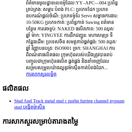
ព័ត៌មានមូលដ្ឋានលេខម៉ូដែល:YY–APC—004 ប្រព័ន្ធ
គ្រប់គ្រង: សម្ភារៈបំពង់ PLC: ប្រភេទដែក ប្រភេទ
ឧបករណ៍ផ្តល់ចំណី: ប្រភេទម៉ូទ័រ Servo សម្ពាធការងារ:
10-50KG ប្រភេទកាត់: ប្រព័ន្ធកាត់ Sawing ពត៌មាន
បន្ថែម ការវេចខ្ចប់: NAKED ផលិតភាព: 500 ឈុត/
ឆ្នាំ ម៉ាក: YINGYEE ការដឹកជញ្ជូន: មហាសមុទ្រ ទី
កន្លែងដើម: ប្រទេសចិន សមត្ថភាពផ្គត់ផ្គង់: 500 ឈុត/
ឆ្នាំ វិញ្ញាបនបត្រ: ISO9001 ច្រក: SHANGHAI ការ
ពិពណ៌នាផលិតផល ក្រុមហ៊ុនរបស់យើងត្រូវបានរាប់
បញ្ចូលជាក្រុមហ៊ុនផលិត ផ្គត់ផ្គង់ និងនាំចេញដែល
សម្របសម្រួលយ៉ាងល្អនូវម៉ាស៊ីនកាត់បំពង់ដែក...
ការសាកសួរ
លម្អិត
ផលិតផល
Stud And Track metal stud c purlin furring channel gypsum
stud បង្កើតម៉ាស៊ីន
ការសាកសួរសម្រាប់តារាងតម្លៃ