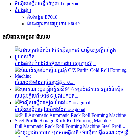
ម៉ាស៊ីនបង្កើតសន្លឹកដំបូល Trapezoid
ដំបងផ្សារ
ដំបងផ្សារ E7018
ដំបងផ្សារតាមតម្រូវការ E6013
ផលិតផលលក្ខណៈពិសេស
បំពង់ផលិតបំពង់ដែកអ៊ីណុកដោយស្វ័យប្រវត្តិ...
សំណង់ស៊ុមដែកស្វ័យប្រវត្តិ C/Z...
ស៊ុមទូអគ្គិសនី 9/16 ទម្រង់ដែកបត់...
ម៉ាស៊ីនបង្កើតរមៀលបំពង់ដែក ocagonal
Full Automatic Rack Roll Forming Machine Steel Profi...