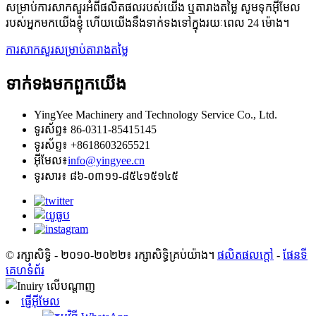
សម្រាប់ការសាកសួរអំពីផលិតផលរបស់យើង ឬតារាងតម្លៃ សូមទុកអ៊ីមែល
របស់អ្នកមកយើងខ្ញុំ ហើយយើងនឹងទាក់ទងទៅក្នុងរយៈពេល 24 ម៉ោង។
ការសាកសួរសម្រាប់តារាងតម្លៃ
ទាក់ទង​មក​ពួក​យើង
YingYee Machinery and Technology Service Co., Ltd.
ទូរស័ព្ទ៖ 86-0311-85415145
ទូរស័ព្ទ៖ +8618603265521
អ៊ីមែល៖
info@yingyee.cn
ទូរសារ៖ ៨៦-០៣១១-៨៥៤១៥១៤៥
© រក្សាសិទ្ធិ - ២០១០-២០២២៖ រក្សាសិទ្ធិគ្រប់យ៉ាង។
ផលិតផលក្តៅ
-
ផែនទី
គេហទំព័រ
ផ្ញើអ៊ីមែល