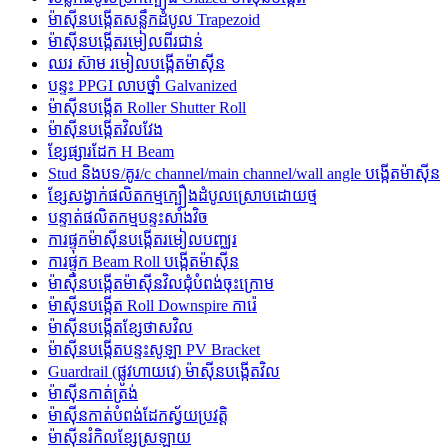
ម៉ាស៊ីនបង្កើតសន្លឹកដំបូល Trapezoid
ម៉ាស៊ីនបង្កើតរមៀលពីរជាន់
ឈរ ស៊ាម រមៀលបង្កើតម៉ាស៊ីន
បន្ទះ PPGI លាបថ្នាំ Galvanized
ម៉ាស៊ីនបង្កើត Roller Shutter Roll
ម៉ាស៊ីនបង្កើតវិលវែង
ខ្សែផ្សារដែក H Beam
Stud និងបទ/គូរ/c channel/main channel/wall angle បង្កើតម៉ាស៊ីន
ខ្សែសង្វាក់ផលិតកម្មក្បឿងដំបូលស្រោបដោយថ្ម
បន្ទាត់ផលិតកម្មបន្ទះសាំងវិច
ការផ្ទុកម៉ាស៊ីនបង្កើតរមៀលបញ្ឈរ
ការផ្ទុក Beam Roll បង្កើតម៉ាស៊ីន
ម៉ាស៊ីនបង្កើតម៉ាស៊ីនវិលជុំបំពង់ចុះក្រោម
ម៉ាស៊ីនបង្កើត Roll Downspire ការ៉េ
ម៉ាស៊ីនបង្កើតខ្សែថាសវិល
ម៉ាស៊ីនបង្កើតបន្ទះសូឡា PV Bracket
Guardrail (ផ្លូវហាយវេ) ម៉ាស៊ីនបង្កើតវិល
ម៉ាស៊ីនកាត់ត្រង់
ម៉ាស៊ីនកាត់បំពង់ដែកស្វ័យប្រវត្តិ
ម៉ាស៊ីនរំកិលខ្សែស្រឡាយ