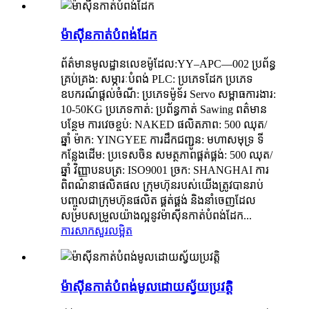
ម៉ាស៊ីនកាត់បំពង់ដែក
ព័ត៌មានមូលដ្ឋានលេខម៉ូដែល:YY–APC—002 ប្រព័ន្ធ
គ្រប់គ្រង: សម្ភារៈបំពង់ PLC: ប្រភេទដែក ប្រភេទ
ឧបករណ៍ផ្តល់ចំណី: ប្រភេទម៉ូទ័រ Servo សម្ពាធការងារ:
10-50KG ប្រភេទកាត់: ប្រព័ន្ធកាត់ Sawing ពត៌មាន
បន្ថែម ការវេចខ្ចប់: NAKED ផលិតភាព: 500 ឈុត/
ឆ្នាំ ម៉ាក: YINGYEE ការដឹកជញ្ជូន: មហាសមុទ្រ ទី
កន្លែងដើម: ប្រទេសចិន សមត្ថភាពផ្គត់ផ្គង់: 500 ឈុត/
ឆ្នាំ វិញ្ញាបនបត្រ: ISO9001 ច្រក: SHANGHAI ការ
ពិពណ៌នាផលិតផល ក្រុមហ៊ុនរបស់យើងត្រូវបានរាប់
បញ្ចូលជាក្រុមហ៊ុនផលិត ផ្គត់ផ្គង់ និងនាំចេញដែល
សម្របសម្រួលយ៉ាងល្អនូវម៉ាស៊ីនកាត់បំពង់ដែក...
ការសាកសួរ
លម្អិត
ម៉ាស៊ីនកាត់បំពង់មូលដោយស្វ័យប្រវត្តិ