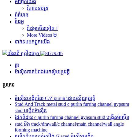
អំពី​ពួក​យើង
វិញ្ញាបនបត្រ
ព័ត៌មាន
វីដេអូ
វីដេអូច្រើនទៀត 1
More Videos ២
ទាក់ទង​មក​ពួក​យើង
ផ្ទះ
ម៉ាស៊ីនកាត់បំពង់ដែកស្វ័យប្រវត្តិ
ប្រភេទ
ម៉ាស៊ីនបង្កើតវិល C/Z purlin ដោយស្វ័យប្រវត្តិ
Stud And Track metal stud c purlin furring channel gypsum
stud បង្កើតម៉ាស៊ីន
ដែកពិដាន c purlin furring channel gypsum stud បង្កើតម៉ាស៊ីន
stud និង track/drawall/c channel/main channel/wall angle
forming machine
សន្លឹកដំបូលប្រក់ក្បឿង Glazed ម៉ាស៊ីនបង្កើត