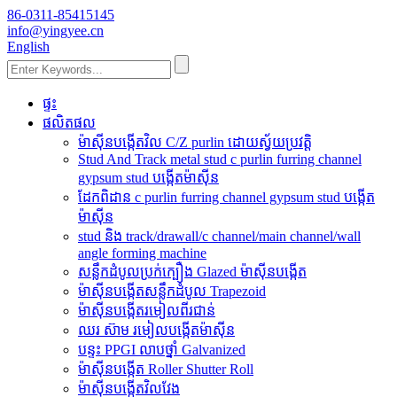
86-0311-85415145
info@yingyee.cn
English
ផ្ទះ
ផលិតផល
ម៉ាស៊ីនបង្កើតវិល C/Z purlin ដោយស្វ័យប្រវត្តិ
Stud And Track metal stud c purlin furring channel
gypsum stud បង្កើតម៉ាស៊ីន
ដែកពិដាន c purlin furring channel gypsum stud បង្កើត
ម៉ាស៊ីន
stud និង track/drawall/c channel/main channel/wall
angle forming machine
សន្លឹកដំបូលប្រក់ក្បឿង Glazed ម៉ាស៊ីនបង្កើត
ម៉ាស៊ីនបង្កើតសន្លឹកដំបូល Trapezoid
ម៉ាស៊ីនបង្កើតរមៀលពីរជាន់
ឈរ ស៊ាម រមៀលបង្កើតម៉ាស៊ីន
បន្ទះ PPGI លាបថ្នាំ Galvanized
ម៉ាស៊ីនបង្កើត Roller Shutter Roll
ម៉ាស៊ីនបង្កើតវិលវែង