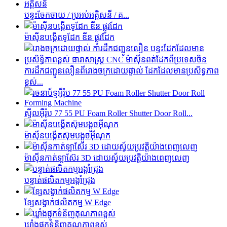
បន្ទះចែកចាយ / ប្រអប់អគ្គិសនី / គ...
ម៉ាស៊ីនបង្កើតទូដែក ឌីន ផ្លូវដែក
ការដឹកជញ្ជូនលឿនពីរោងចក្រដោយផ្ទាល់ ដែកដែលមានប្រសិទ្ធភាព
ខ្ពស់...
ស្ទីលអ៊ឺរ៉ុប 77 55 PU Foam Roller Shutter Door Roll...
ម៉ាស៊ីនបង្កើតស៊ុមបង្អួចអ៊ីណុក
ម៉ាស៊ីនកាត់ឡាស៊ែរ 3D ដោយស្វ័យប្រវត្តិយ៉ាងពេញលេញ
បន្ទាត់ផលិតកម្មអង្កាំជ្រុង
ខ្សែសង្វាក់ផលិតកម្ម W Edge
ឃ្លាំងផ្ទុកទំនិញគុណភាពខ្ពស់