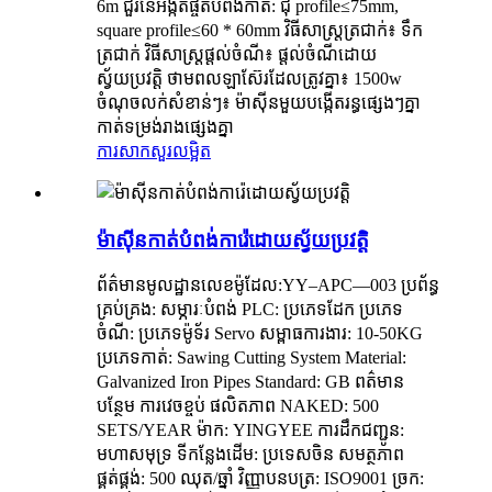
6m ជួរនៃអង្កត់ផ្ចិតបំពង់កាត់: ជុំ profile≤75mm,
square profile≤60 * 60mm វិធីសាស្ត្រត្រជាក់៖ ទឹក
ត្រជាក់ វិធីសាស្ត្រផ្តល់ចំណី៖ ផ្តល់ចំណីដោយ
ស្វ័យប្រវត្តិ ថាមពលឡាស៊ែរដែលត្រូវគ្នា៖ 1500w
ចំណុចលក់សំខាន់ៗ៖ ម៉ាស៊ីនមួយបង្កើតរន្ធផ្សេងៗគ្នា
កាត់ទម្រង់រាងផ្សេងគ្នា
ការសាកសួរ
លម្អិត
ម៉ាស៊ីនកាត់បំពង់ការ៉េដោយស្វ័យប្រវត្តិ
ព័ត៌មានមូលដ្ឋានលេខម៉ូដែល:YY–APC—003 ប្រព័ន្ធ
គ្រប់គ្រង: សម្ភារៈបំពង់ PLC: ប្រភេទដែក ប្រភេទ
ចំណី: ប្រភេទម៉ូទ័រ Servo សម្ពាធការងារ: 10-50KG
ប្រភេទកាត់: Sawing Cutting System Material:
Galvanized Iron Pipes Standard: GB ពត៌មាន
បន្ថែម ការវេចខ្ចប់ ផលិតភាព NAKED: 500
SETS/YEAR ម៉ាក: YINGYEE ការដឹកជញ្ជូន:
មហាសមុទ្រ ទីកន្លែងដើម: ប្រទេសចិន សមត្ថភាព
ផ្គត់ផ្គង់: 500 ឈុត/ឆ្នាំ វិញ្ញាបនបត្រ: ISO9001 ច្រក: