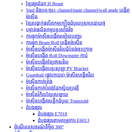
ខ្សែផ្សារដែក H Beam
Stud និងបទ/គូរ/c channel/main channel/wall angle បង្កើត
ម៉ាស៊ីន
ខ្សែសង្វាក់ផលិតកម្មក្បឿងដំបូលស្រោបដោយថ្ម
បន្ទាត់ផលិតកម្មបន្ទះសាំងវិច
ការផ្ទុកម៉ាស៊ីនបង្កើតរមៀលបញ្ឈរ
ការផ្ទុក Beam Roll បង្កើតម៉ាស៊ីន
ម៉ាស៊ីនបង្កើតម៉ាស៊ីនវិលជុំបំពង់ចុះក្រោម
ម៉ាស៊ីនបង្កើត Roll Downspire ការ៉េ
ម៉ាស៊ីនបង្កើតខ្សែថាសវិល
ម៉ាស៊ីនបង្កើតបន្ទះសូឡា PV Bracket
Guardrail (ផ្លូវហាយវេ) ម៉ាស៊ីនបង្កើតវិល
ម៉ាស៊ីនកាត់ត្រង់
ម៉ាស៊ីនកាត់បំពង់ដែកស្វ័យប្រវត្តិ
ម៉ាស៊ីនរំកិលខ្សែស្រឡាយ
ម៉ាស៊ីនបង្កើតសន្លឹកដំបូល Trapezoid
ដំបងផ្សារ
ដំបងផ្សារ E7018
ដំបងផ្សារតាមតម្រូវការ E6013
ដំណើរទេសចរណ៍និម្មិត 360°