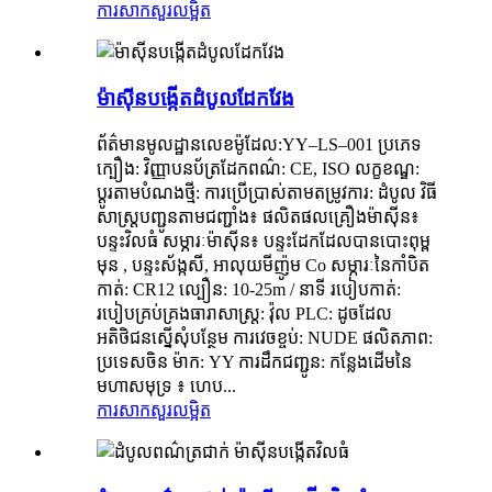
ការសាកសួរ
លម្អិត
ម៉ាស៊ីនបង្កើតដំបូលដែកវែង
ព័ត៌មានមូលដ្ឋានលេខម៉ូដែល:YY–LS–001 ប្រភេទ
ក្បឿង: វិញ្ញាបនប័ត្រដែកពណ៌: CE, ISO លក្ខខណ្ឌ:
ប្ដូរតាមបំណងថ្មី: ការប្រើប្រាស់តាមតម្រូវការ: ដំបូល វិធី
សាស្ត្របញ្ជូនតាមជញ្ជាំង៖ ផលិតផលគ្រឿងម៉ាស៊ីន៖
បន្ទះវិលធំ សម្ភារៈម៉ាស៊ីន៖ បន្ទះដែកដែលបានបោះពុម្ព
មុន , បន្ទះស័ង្កសី, អាលុយមីញ៉ូម Co សម្ភារៈនៃកាំបិត
កាត់: CR12 ល្បឿន: 10-25m / នាទី របៀបកាត់:
របៀបគ្រប់គ្រងធារាសាស្ត្រ: វ៉ុល PLC: ដូចដែល
អតិថិជនស្នើសុំបន្ថែម ការវេចខ្ចប់: NUDE ផលិតភាព:
ប្រទេសចិន ម៉ាក: YY ការដឹកជញ្ជូន: កន្លែងដើមនៃ
មហាសមុទ្រ ៖ ហេប...
ការសាកសួរ
លម្អិត