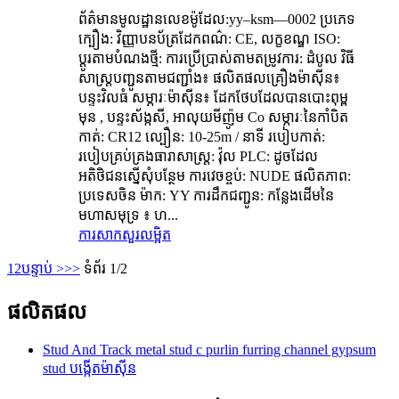
ព័ត៌មានមូលដ្ឋានលេខម៉ូដែល:yy–ksm—0002 ប្រភេទ
ក្បឿង: វិញ្ញាបនប័ត្រដែកពណ៌: CE, លក្ខខណ្ឌ ISO:
ប្ដូរតាមបំណងថ្មី: ការប្រើប្រាស់តាមតម្រូវការ: ដំបូល វិធី
សាស្ត្របញ្ជូនតាមជញ្ជាំង៖ ផលិតផលគ្រឿងម៉ាស៊ីន៖
បន្ទះវិលធំ សម្ភារៈម៉ាស៊ីន៖ ដែកថែបដែលបានបោះពុម្ព
មុន , បន្ទះស័ង្កសី, អាលុយមីញ៉ូម Co សម្ភារៈនៃកាំបិត
កាត់: CR12 ល្បឿន: 10-25m / នាទី របៀបកាត់:
របៀបគ្រប់គ្រងធារាសាស្ត្រ: វ៉ុល PLC: ដូចដែល
អតិថិជនស្នើសុំបន្ថែម ការវេចខ្ចប់: NUDE ផលិតភាព:
ប្រទេសចិន ម៉ាក: YY ការដឹកជញ្ជូន: កន្លែងដើមនៃ
មហាសមុទ្រ ៖ ហ...
ការសាកសួរ
លម្អិត
1
2
បន្ទាប់ >
>>
ទំព័រ 1/2
ផលិតផល
Stud And Track metal stud c purlin furring channel gypsum
stud បង្កើតម៉ាស៊ីន