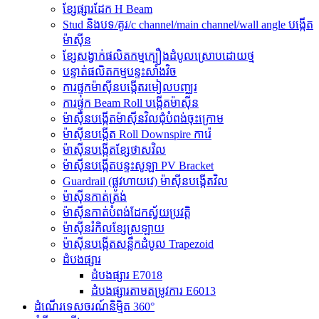
ខ្សែផ្សារដែក H Beam
Stud និងបទ/គូរ/c channel/main channel/wall angle បង្កើត
ម៉ាស៊ីន
ខ្សែសង្វាក់ផលិតកម្មក្បឿងដំបូលស្រោបដោយថ្ម
បន្ទាត់ផលិតកម្មបន្ទះសាំងវិច
ការផ្ទុកម៉ាស៊ីនបង្កើតរមៀលបញ្ឈរ
ការផ្ទុក Beam Roll បង្កើតម៉ាស៊ីន
ម៉ាស៊ីនបង្កើតម៉ាស៊ីនវិលជុំបំពង់ចុះក្រោម
ម៉ាស៊ីនបង្កើត Roll Downspire ការ៉េ
ម៉ាស៊ីនបង្កើតខ្សែថាសវិល
ម៉ាស៊ីនបង្កើតបន្ទះសូឡា PV Bracket
Guardrail (ផ្លូវហាយវេ) ម៉ាស៊ីនបង្កើតវិល
ម៉ាស៊ីនកាត់ត្រង់
ម៉ាស៊ីនកាត់បំពង់ដែកស្វ័យប្រវត្តិ
ម៉ាស៊ីនរំកិលខ្សែស្រឡាយ
ម៉ាស៊ីនបង្កើតសន្លឹកដំបូល Trapezoid
ដំបងផ្សារ
ដំបងផ្សារ E7018
ដំបងផ្សារតាមតម្រូវការ E6013
ដំណើរទេសចរណ៍និម្មិត 360°