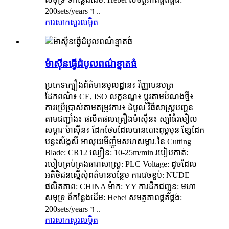
200sets/years ។ ..
ការសាកសួរ
លម្អិត
ម៉ាស៊ីនធ្វើដំបូលពណ៌ខ្នាតធំ
ប្រភេទក្បឿងព័ត៌មានមូលដ្ឋាន៖ វិញ្ញាបនបត្រ
ដែកពណ៌៖ CE, ISO លក្ខខណ្ឌ៖ ប្ដូរតាមបំណងថ្មី៖
ការប្រើប្រាស់តាមតម្រូវការ៖ ដំបូល វិធីសាស្ត្របញ្ជូន
តាមជញ្ជាំង៖ ផលិតផលគ្រឿងម៉ាស៊ីន៖ ស្ប៉ាធំរមៀល
សម្ភារៈម៉ាស៊ីន៖ ដែកថែបដែលបានបោះពុម្ពមុន ខ្សែដែក
បន្ទះស័ង្កសី អាលុយមីញ៉ូមសហសម្ភារៈនៃ Cutting
Blade: CR12 ល្បឿន: 10-25m/min របៀបកាត់:
របៀបគ្រប់គ្រងធារាសាស្ត្រ: PLC Voltage: ដូចដែល
អតិថិជនស្នើសុំពត៌មានបន្ថែម ការវេចខ្ចប់: NUDE
ផលិតភាព: CHINA ម៉ាក: YY ការដឹកជញ្ជូន: មហា
សមុទ្រ ទីកន្លែងដើម: Hebei សមត្ថភាពផ្គត់ផ្គង់:
200sets/years ។ ..
ការសាកសួរ
លម្អិត