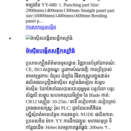
ចម្បងនៃ YY-680: 1. Punching part Size:
2900mmx1400mmx1300mm Straight panel part
size:10000mmx1400mmx1600mm Bending
panel p...
ការសាកសួរ
លម្អិត
ម៉ាស៊ីនបង្កើតសន្លឹកស្ប៉ាធំ
ប្រភេទក្បឿងព័ត៌មានមូលដ្ឋាន: វិញ្ញាបនប័ត្រដែកពណ៌:
CE, ISO លក្ខខណ្ឌ: ប្ដូរតាមបំណងថ្មី: ការប្រើប្រាស់
តាមតម្រូវការ: ដំបូល ជញ្ជាំង វិធីសាស្ត្របញ្ជូនជាន់៖
ផលិតផលគ្រឿងម៉ាស៊ីន៖ ស្ប៉ានធំរមៀល សម្ភារៈ
ម៉ាស៊ីន: ដែកថែបដែលបានបោះពុម្ពមុន បន្ទះដែក បន្ទះ
ស័ង្កសី សម្ភារៈសហអាលុយមីញ៉ូម នៃ Blade កាត់:
CR12 ល្បឿន: 10-25m / នាទី របៀបកាត់: របៀបគ្រប់
គ្រងធារាសាស្ត្រ: វ៉ុល PLC: ដូចដែលអតិថិជន
ស្នើសុំពត៌មានបន្ថែម ការវេចខ្ចប់: NUDE ផលិតភាព:
ប្រទេសចិន ម៉ាក: YY ការដឹកជញ្ជូន: មហាសមុទ្រ ទី
កន្លែងដើម: Hebei សមត្ថភាពផ្គត់ផ្គង់: 200sets ។ ..