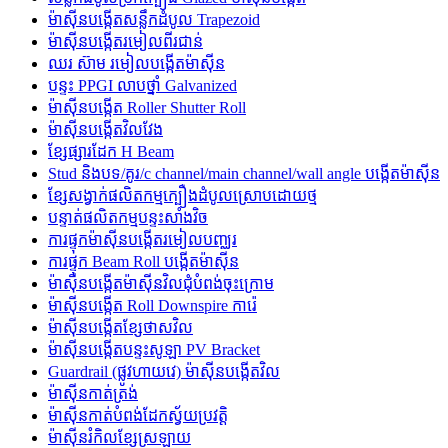
ម៉ាស៊ីនបង្កើតសន្លឹកដំបូល Trapezoid
ម៉ាស៊ីនបង្កើតរមៀលពីរជាន់
ឈរ ស៊ាម រមៀលបង្កើតម៉ាស៊ីន
បន្ទះ PPGI លាបថ្នាំ Galvanized
ម៉ាស៊ីនបង្កើត Roller Shutter Roll
ម៉ាស៊ីនបង្កើតវិលវែង
ខ្សែផ្សារដែក H Beam
Stud និងបទ/គូរ/c channel/main channel/wall angle បង្កើតម៉ាស៊ីន
ខ្សែសង្វាក់ផលិតកម្មក្បឿងដំបូលស្រោបដោយថ្ម
បន្ទាត់ផលិតកម្មបន្ទះសាំងវិច
ការផ្ទុកម៉ាស៊ីនបង្កើតរមៀលបញ្ឈរ
ការផ្ទុក Beam Roll បង្កើតម៉ាស៊ីន
ម៉ាស៊ីនបង្កើតម៉ាស៊ីនវិលជុំបំពង់ចុះក្រោម
ម៉ាស៊ីនបង្កើត Roll Downspire ការ៉េ
ម៉ាស៊ីនបង្កើតខ្សែថាសវិល
ម៉ាស៊ីនបង្កើតបន្ទះសូឡា PV Bracket
Guardrail (ផ្លូវហាយវេ) ម៉ាស៊ីនបង្កើតវិល
ម៉ាស៊ីនកាត់ត្រង់
ម៉ាស៊ីនកាត់បំពង់ដែកស្វ័យប្រវត្តិ
ម៉ាស៊ីនរំកិលខ្សែស្រឡាយ