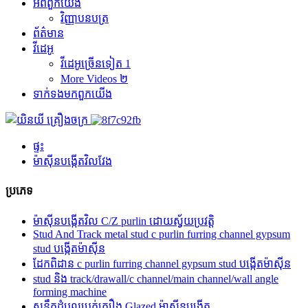
អំពី​ពួក​យើង
វិញ្ញាបនបត្រ
ព័ត៌មាន
វីដេអូ
វីដេអូច្រើនទៀត 1
More Videos ២
ទាក់ទង​មក​ពួក​យើង
ផ្ទះ
ម៉ាស៊ីនបង្កើតវិលវែង
ប្រភេទ
ម៉ាស៊ីនបង្កើតវិល C/Z purlin ដោយស្វ័យប្រវត្តិ
Stud And Track metal stud c purlin furring channel gypsum
stud បង្កើតម៉ាស៊ីន
ដែកពិដាន c purlin furring channel gypsum stud បង្កើតម៉ាស៊ីន
stud និង track/drawall/c channel/main channel/wall angle
forming machine
សន្លឹកដំបូលប្រក់ក្បឿង Glazed ម៉ាស៊ីនបង្កើត