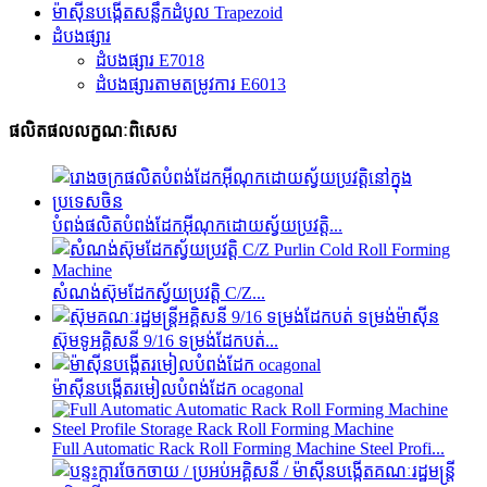
ម៉ាស៊ីនបង្កើតសន្លឹកដំបូល Trapezoid
ដំបងផ្សារ
ដំបងផ្សារ E7018
ដំបងផ្សារតាមតម្រូវការ E6013
ផលិតផលលក្ខណៈពិសេស
បំពង់ផលិតបំពង់ដែកអ៊ីណុកដោយស្វ័យប្រវត្តិ...
សំណង់ស៊ុមដែកស្វ័យប្រវត្តិ C/Z...
ស៊ុមទូអគ្គិសនី 9/16 ទម្រង់ដែកបត់...
ម៉ាស៊ីនបង្កើតរមៀលបំពង់ដែក ocagonal
Full Automatic Rack Roll Forming Machine Steel Profi...