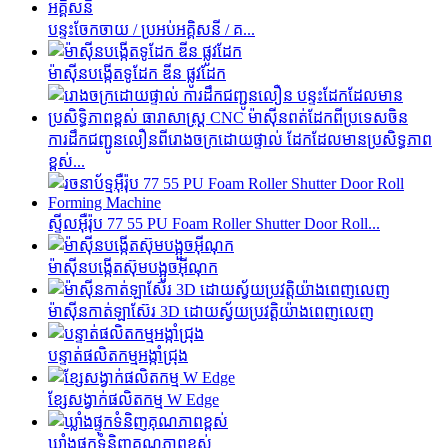
បន្ទះចែកចាយ / ប្រអប់អគ្គិសនី / គ...
ម៉ាស៊ីនបង្កើតទូដែក ឌីន ផ្លូវដែក
ការដឹកជញ្ជូនលឿនពីរោងចក្រដោយផ្ទាល់ ដែកដែលមានប្រសិទ្ធភាព
ខ្ពស់...
ស្ទីលអ៊ឺរ៉ុប 77 55 PU Foam Roller Shutter Door Roll...
ម៉ាស៊ីនបង្កើតស៊ុមបង្អួចអ៊ីណុក
ម៉ាស៊ីនកាត់ឡាស៊ែរ 3D ដោយស្វ័យប្រវត្តិយ៉ាងពេញលេញ
បន្ទាត់ផលិតកម្មអង្កាំជ្រុង
ខ្សែសង្វាក់ផលិតកម្ម W Edge
ឃ្លាំងផ្ទុកទំនិញគុណភាពខ្ពស់