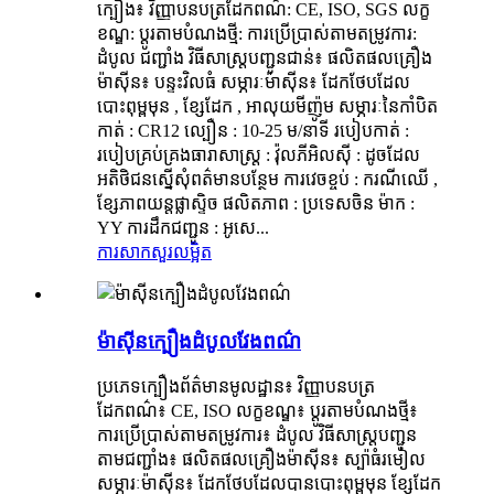
ក្បឿង៖ វិញ្ញាបនបត្រដែកពណ៌: CE, ISO, SGS លក្ខ
ខណ្ឌ: ប្ដូរតាមបំណងថ្មី: ការប្រើប្រាស់តាមតម្រូវការ:
ដំបូល ជញ្ជាំង វិធីសាស្ត្របញ្ជូនជាន់៖ ផលិតផលគ្រឿង
ម៉ាស៊ីន៖ បន្ទះវិលធំ សម្ភារៈម៉ាស៊ីន៖ ដែកថែបដែល
បោះពុម្ពមុន , ខ្សែដែក , អាលុយមីញ៉ូម សម្ភារៈនៃកាំបិត
កាត់ : CR12 ល្បឿន : 10-25 ម/នាទី របៀបកាត់ :
របៀបគ្រប់គ្រងធារាសាស្ត្រ : វ៉ុលភីអិលស៊ី : ដូចដែល
អតិថិជនស្នើសុំពត៌មានបន្ថែម ការវេចខ្ចប់ : ករណីឈើ ,
ខ្សែភាពយន្តផ្លាស្ទិច ផលិតភាព : ប្រទេសចិន ម៉ាក :
YY ការដឹកជញ្ជូន : អូសេ...
ការសាកសួរ
លម្អិត
ម៉ាស៊ីនក្បឿងដំបូលវែងពណ៌
ប្រភេទក្បឿងព័ត៌មានមូលដ្ឋាន៖ វិញ្ញាបនបត្រ
ដែកពណ៌៖ CE, ISO លក្ខខណ្ឌ៖ ប្ដូរតាមបំណងថ្មី៖
ការប្រើប្រាស់តាមតម្រូវការ៖ ដំបូល វិធីសាស្ត្របញ្ជូន
តាមជញ្ជាំង៖ ផលិតផលគ្រឿងម៉ាស៊ីន៖ ស្ប៉ាធំរមៀល
សម្ភារៈម៉ាស៊ីន៖ ដែកថែបដែលបានបោះពុម្ពមុន ខ្សែដែក