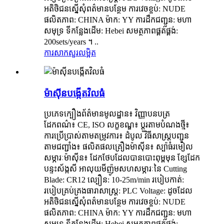
អតិថិជនស្នើសុំពត៌មានបន្ថែម ការវេចខ្ចប់: NUDE
ផលិតភាព: CHINA ម៉ាក: YY ការដឹកជញ្ជូន: មហា
សមុទ្រ ទីកន្លែងដើម: Hebei សមត្ថភាពផ្គត់ផ្គង់:
200sets/years ។ ..
ការសាកសួរ
លម្អិត
ម៉ាស៊ីនបង្កើតវិលធំ
ប្រភេទក្បឿងព័ត៌មានមូលដ្ឋាន៖ វិញ្ញាបនបត្រ
ដែកពណ៌៖ CE, ISO លក្ខខណ្ឌ៖ ប្ដូរតាមបំណងថ្មី៖
ការប្រើប្រាស់តាមតម្រូវការ៖ ដំបូល វិធីសាស្ត្របញ្ជូន
តាមជញ្ជាំង៖ ផលិតផលគ្រឿងម៉ាស៊ីន៖ ស្ប៉ាធំរមៀល
សម្ភារៈម៉ាស៊ីន៖ ដែកថែបដែលបានបោះពុម្ពមុន ខ្សែដែក
បន្ទះស័ង្កសី អាលុយមីញ៉ូមសហសម្ភារៈនៃ Cutting
Blade: CR12 ល្បឿន: 10-25m/min របៀបកាត់:
របៀបគ្រប់គ្រងធារាសាស្ត្រ: PLC Voltage: ដូចដែល
អតិថិជនស្នើសុំពត៌មានបន្ថែម ការវេចខ្ចប់: NUDE
ផលិតភាព: CHINA ម៉ាក: YY ការដឹកជញ្ជូន: មហា
សមុទ្រ ទីកន្លែងដើម: Hebei សមត្ថភាពផ្គត់ផ្គង់: