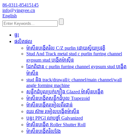
86-0311-85415145
info@yingyee.cn
English
ផ្ទះ
ផលិតផល
ម៉ាស៊ីនបង្កើតវិល C/Z purlin ដោយស្វ័យប្រវត្តិ
Stud And Track metal stud c purlin furring channel
gypsum stud បង្កើតម៉ាស៊ីន
ដែកពិដាន c purlin furring channel gypsum stud បង្កើត
ម៉ាស៊ីន
stud និង track/drawall/c channel/main channel/wall
angle forming machine
សន្លឹកដំបូលប្រក់ក្បឿង Glazed ម៉ាស៊ីនបង្កើត
ម៉ាស៊ីនបង្កើតសន្លឹកដំបូល Trapezoid
ម៉ាស៊ីនបង្កើតរមៀលពីរជាន់
ឈរ ស៊ាម រមៀលបង្កើតម៉ាស៊ីន
បន្ទះ PPGI លាបថ្នាំ Galvanized
ម៉ាស៊ីនបង្កើត Roller Shutter Roll
ម៉ាស៊ីនបង្កើតវិលវែង