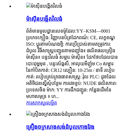
ម៉ាស៊ីនបង្កើតវិលធំ
ព័ត៌មានមូលដ្ឋានលេខម៉ូដែល:YY–KSM—0001
ប្រភេទក្បឿង: វិញ្ញាបនប័ត្រដែកពណ៌: CE, លក្ខខណ្ឌ
ISO: ប្ដូរតាមបំណងថ្មី: ការប្រើប្រាស់តាមតម្រូវការ:
ដំបូល វិធីសាស្ត្របញ្ជូនតាមជញ្ជាំង៖ ផលិតផលគ្រឿង
ម៉ាស៊ីន៖ បន្ទះវិលធំ សម្ភារៈម៉ាស៊ីន៖ ដែកថែបដែលបាន
បោះពុម្ពមុន , បន្ទះស័ង្កសី, អាលុយមីញ៉ូម Co សម្ភារៈ
នៃកាំបិតកាត់: CR12 ល្បឿន: 10-25m / នាទី របៀប
កាត់: របៀបគ្រប់គ្រងធារាសាស្ត្រ: វ៉ុល PLC: ដូចដែល
អតិថិជនស្នើសុំបន្ថែម ការវេចខ្ចប់: NUDE ផលិតភាព:
ប្រទេសចិន ម៉ាក: YY ការដឹកជញ្ជូន: កន្លែងដើមនៃ
មហាសមុទ្រ ៖ ហ...
ការសាកសួរ
លម្អិត
គ្រឿងចក្រសាងសង់ដំបូលកោងវែង