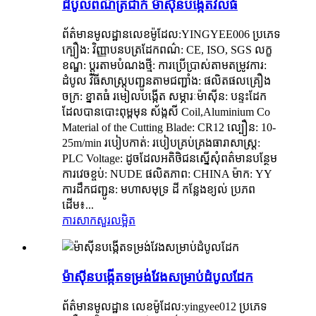
ដំបូលពណ៌ត្រជាក់ ម៉ាស៊ីនបង្កើតវិលធំ
ព័ត៌មានមូលដ្ឋានលេខម៉ូដែល:YINGYEE006 ប្រភេទ
ក្បឿង: វិញ្ញាបនបត្រដែកពណ៌: CE, ISO, SGS លក្ខ
ខណ្ឌ: ប្ដូរតាមបំណងថ្មី: ការប្រើប្រាស់តាមតម្រូវការ:
ដំបូល វិធីសាស្ត្របញ្ជូនតាមជញ្ជាំង: ផលិតផលគ្រឿង
ចក្រ: ខ្នាតធំ រមៀលបង្កើត សម្ភារៈម៉ាស៊ីន: បន្ទះដែក
ដែលបានបោះពុម្ពមុន ស័ង្កសី Coil,Aluminium Co
Material of the Cutting Blade: CR12 ល្បឿន: 10-
25m/min របៀបកាត់: របៀបគ្រប់គ្រងធារាសាស្ត្រ:
PLC Voltage: ដូចដែលអតិថិជនស្នើសុំពត៌មានបន្ថែម
ការវេចខ្ចប់: NUDE ផលិតភាព: CHINA ម៉ាក: YY
ការដឹកជញ្ជូន: មហាសមុទ្រ ដី កន្លែងខ្យល់ ប្រភព
ដើម៖...
ការសាកសួរ
លម្អិត
ម៉ាស៊ីនបង្កើតទម្រង់វែងសម្រាប់ដំបូលដែក
ព័ត៌មានមូលដ្ឋាន លេខម៉ូដែល:yingyee012 ប្រភេទ