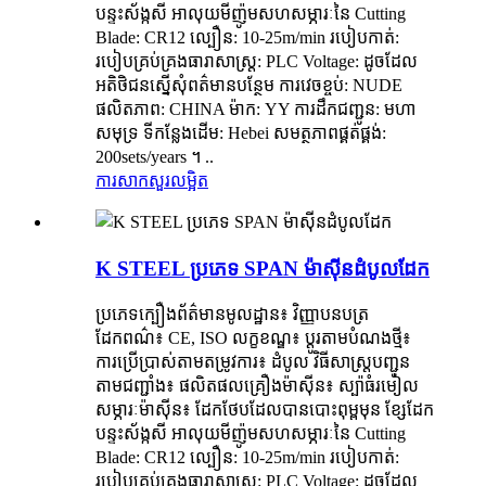
បន្ទះស័ង្កសី អាលុយមីញ៉ូមសហសម្ភារៈនៃ Cutting
Blade: CR12 ល្បឿន: 10-25m/min របៀបកាត់:
របៀបគ្រប់គ្រងធារាសាស្ត្រ: PLC Voltage: ដូចដែល
អតិថិជនស្នើសុំពត៌មានបន្ថែម ការវេចខ្ចប់: NUDE
ផលិតភាព: CHINA ម៉ាក: YY ការដឹកជញ្ជូន: មហា
សមុទ្រ ទីកន្លែងដើម: Hebei សមត្ថភាពផ្គត់ផ្គង់:
200sets/years ។ ..
ការសាកសួរ
លម្អិត
K STEEL ប្រភេទ SPAN ម៉ាស៊ីនដំបូលដែក
ប្រភេទក្បឿងព័ត៌មានមូលដ្ឋាន៖ វិញ្ញាបនបត្រ
ដែកពណ៌៖ CE, ISO លក្ខខណ្ឌ៖ ប្ដូរតាមបំណងថ្មី៖
ការប្រើប្រាស់តាមតម្រូវការ៖ ដំបូល វិធីសាស្ត្របញ្ជូន
តាមជញ្ជាំង៖ ផលិតផលគ្រឿងម៉ាស៊ីន៖ ស្ប៉ាធំរមៀល
សម្ភារៈម៉ាស៊ីន៖ ដែកថែបដែលបានបោះពុម្ពមុន ខ្សែដែក
បន្ទះស័ង្កសី អាលុយមីញ៉ូមសហសម្ភារៈនៃ Cutting
Blade: CR12 ល្បឿន: 10-25m/min របៀបកាត់:
របៀបគ្រប់គ្រងធារាសាស្ត្រ: PLC Voltage: ដូចដែល