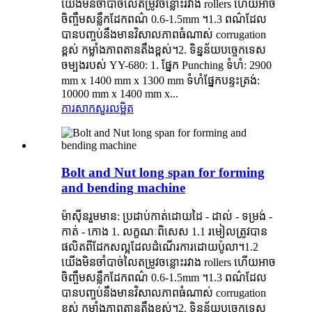
យើងមិនចាំបាច់លៃតម្រូវចន្លោះរវាង rollers ហើយអាច
ចិញ្ចឹមសន្លឹកដែកពណ៌ 0.6-1.5mm ។1.3 ពណ៌ដែល
បានបញ្ចប់នឹងមានវិសាលភាពធំណាស់ corrugation
ខ្ពស់ កម្លាំងភាពតានតឹងខ្ពស់។2. ទិន្នន័យបច្ចេកទេស
ចម្បងរបស់ YY-680: 1. ផ្នែក Punching ទំហំ: 2900
mm x 1400 mm x 1300 mm ទំហំផ្នែកបន្ទះត្រង់:
10000 mm x 1400 mm x...
ការសាកសួរ
លម្អិត
Bolt and Nut long span for forming
and bending machine
ម៉ាស៊ីនរួមមាន: ប្រដាប់កាត់ដោយដៃ - ដាល់ - ទម្រង់ -
កាត់ - កោង 1. លក្ខណៈពិសេស 1.1 រមៀលត្រូវបាន
ផលិតពីដែកសល្អដែលដំណើរការដោយប៉ូលា។1.2
យើងមិនចាំបាច់លៃតម្រូវចន្លោះរវាង rollers ហើយអាច
ចិញ្ចឹមសន្លឹកដែកពណ៌ 0.6-1.5mm ។1.3 ពណ៌ដែល
បានបញ្ចប់នឹងមានវិសាលភាពធំណាស់ corrugation
ខ្ពស់ កម្លាំងភាពតានតឹងខ្ពស់។2. ទិន្នន័យបច្ចេកទេស