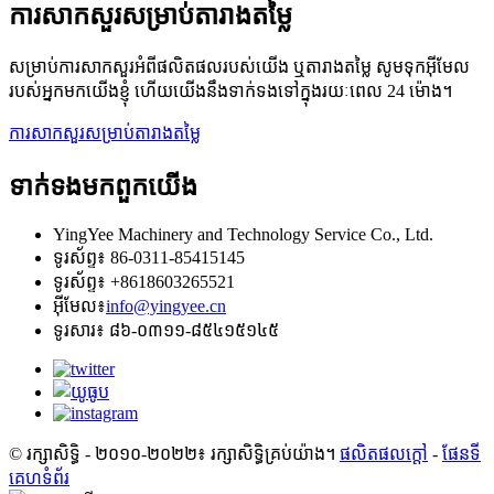
ការសាកសួរសម្រាប់តារាងតម្លៃ
សម្រាប់ការសាកសួរអំពីផលិតផលរបស់យើង ឬតារាងតម្លៃ សូមទុកអ៊ីមែល
របស់អ្នកមកយើងខ្ញុំ ហើយយើងនឹងទាក់ទងទៅក្នុងរយៈពេល 24 ម៉ោង។
ការសាកសួរសម្រាប់តារាងតម្លៃ
ទាក់ទង​មក​ពួក​យើង
YingYee Machinery and Technology Service Co., Ltd.
ទូរស័ព្ទ៖ 86-0311-85415145
ទូរស័ព្ទ៖ +8618603265521
អ៊ីមែល៖
info@yingyee.cn
ទូរសារ៖ ៨៦-០៣១១-៨៥៤១៥១៤៥
© រក្សាសិទ្ធិ - ២០១០-២០២២៖ រក្សាសិទ្ធិគ្រប់យ៉ាង។
ផលិតផលក្តៅ
-
ផែនទី
គេហទំព័រ