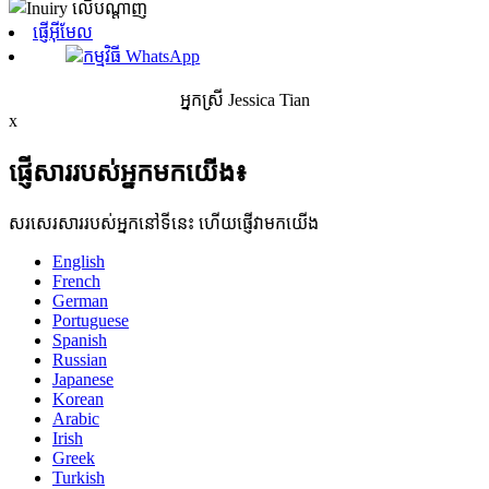
ផ្ញើអ៊ីមែល
កម្មវិធី WhatsApp
អ្នកស្រី Jessica Tian
x
ផ្ញើសាររបស់អ្នកមកយើង៖
សរសេរសាររបស់អ្នកនៅទីនេះ ហើយផ្ញើវាមកយើង
English
French
German
Portuguese
Spanish
Russian
Japanese
Korean
Arabic
Irish
Greek
Turkish