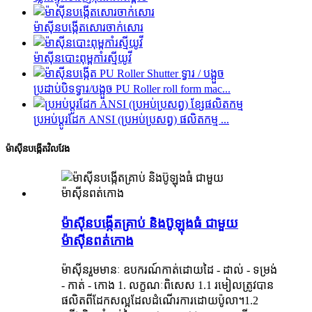
ម៉ាស៊ីនបង្កើតសោរចាក់សោរ
ម៉ាស៊ីនបោះពុម្ពកាំរស្មីយូវី
ប្រដាប់បិទទ្វារ/បង្អួច PU Roller roll form mac...
ប្រអប់ប្តូរដែក ANSI (ប្រអប់ប្រសព្វ) ផលិតកម្ម ...
ម៉ាស៊ីនបង្កើតវិលវែង
ម៉ាស៊ីនបង្កើតគ្រាប់ និងប៊ូឡុងធំ ជាមួយ
ម៉ាស៊ីនពត់កោង
ម៉ាស៊ីនរួមមានៈ ឧបករណ៍កាត់ដោយដៃ - ដាល់ - ទម្រង់
- កាត់ - កោង 1. លក្ខណៈពិសេស 1.1 រមៀលត្រូវបាន
ផលិតពីដែកសល្អដែលដំណើរការដោយប៉ូលា។1.2